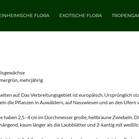
EINHEIMISCHE FLORA
EXOTISCHE FLORA
TROPENGA
lisgewächse
mmergrün, mehrjährig
lten auf. Das Verbreitungsgebiet ist europäisch. Ursprünglich s
edeln die Pflanzen in Auwäldern, auf Nasswiesen und an den Ufern
e haben 2,5–4 cm im Durchmesser große, hellbraune Zwiebeln. Die
rhängend, kaum länger als die Laubblätter und 2-kantig mit weiß