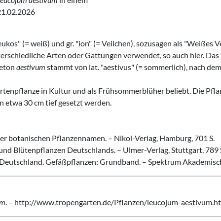
21.02.2026
eukos" (= weiß) und gr. "ion" (= Veilchen), sozusagen als "Weißes V
erschiedliche Arten oder Gattungen verwendet, so auch hier. Das
heton
aestivum
stammt von lat. "aestivus" (= sommerlich), nach de
tenpflanze in Kultur und als Frühsommerblüher beliebt. Die Pfla
n etwa 30 cm tief gesetzt werden.
r botanischen Pflanzennamen. – Nikol-Verlag, Hamburg, 701 S.
- und Blütenpflanzen Deutschlands. – Ulmer-Verlag, Stuttgart, 789 
on Deutschland. Gefäßpflanzen: Grundband. – Spektrum Akademische
um
. – http://www.tropengarten.de/Pflanzen/leucojum-aestivum.ht