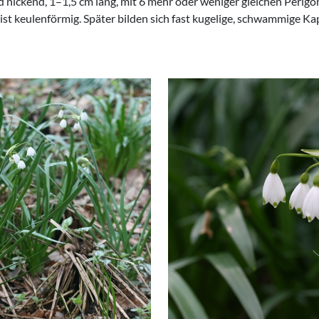
nd nickend, 1–1,5 cm lang, mit 6 mehr oder weniger gleichen Perigo
el ist keulenförmig. Später bilden sich fast kugelige, schwammige