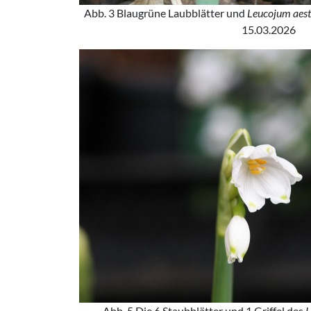
Abb. 3 Blaugrüne Laubblätter und
Leucojum aes
15.03.2026
Abb. 5 Die 6 Staubblätter und 1 Griffel des
L