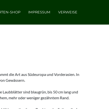
RTEN-SHOP
IMPRESSUM
VERWEISE
tammt die Art aus Südeuropa und Vorderasien. In
 von Gewässern.
 Laubblätter sind blaugrün, bis 50 cm lang und
lichem, mehr oder weniger gezähntem Rand.