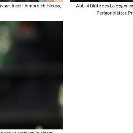
tivum
. Insel Hombroich, Neuss,
Abb. 4 Blüte des
Leucojum a
Perigonblätter. P
eucojum aestivum
in einem