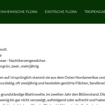
EINHEIMISCHE FLORA
EXOTISCHE FLORA
TROPENGA
oult.
y
ceae - Nachtkerzengewächse
grün, zwei-, mehrjährig
ten auf. Ursprünglich stammt sie aus dem Osten Nordamerikas und
kurzlebig, oft zweijährig und besiedeln gestörte Flächen, Sandbra
 grundständige Blattrosette, im zweiten Jahr den Blütenstand. Di
 wenig bis gar nicht verzweigt, aufsteigend oder aufrecht und habe