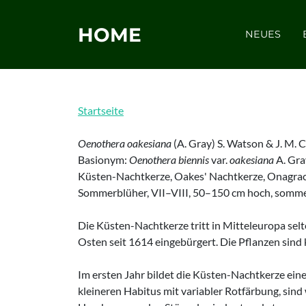
HOME
NEUES
Startseite
Oenothera oakesiana
(A. Gray) S. Watson & J. M. C
Basionym:
Oenothera biennis
var.
oakesiana
A. Gra
Küsten-Nachtkerze, Oakes' Nachtkerze, Onagra
Sommerblüher, VII–VIII, 50–150 cm hoch, sommer
Die Küsten-Nachtkerze tritt in Mitteleuropa sel
Osten seit 1614 eingebürgert. Die Pflanzen sind 
Im ersten Jahr bildet die Küsten-Nachtkerze eine
kleineren Habitus mit variabler Rotfärbung, sind