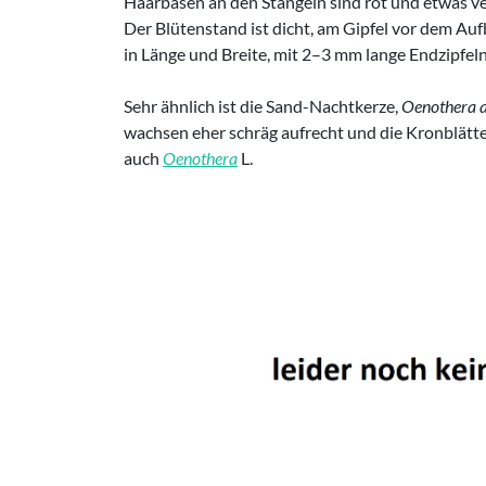
Haarbasen an den Stängeln sind rot und etwas verd
Der Blütenstand ist dicht, am Gipfel vor dem Auf
in Länge und Breite, mit 2–3 mm lange Endzipfel
Sehr ähnlich ist die Sand-Nachtkerze,
Oenothera 
wachsen eher schräg aufrecht und die Kronblätter
auch
Oenothera
L.