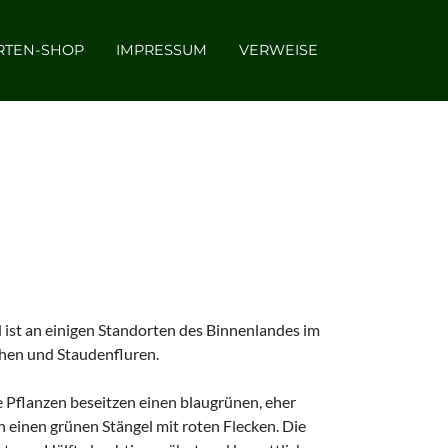
RTEN-SHOP
IMPRESSUM
VERWEISE
 ist an einigen Standorten des Binnenlandes im
chen und Staudenfluren.
e Pflanzen beseitzen einen blaugrünen, eher
n einen grünen Stängel mit roten Flecken. Die