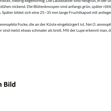
ickt, niedrig kegelförmig. Die Laubblätter sind hellgrün, in der u
blühen nickend. Die Blütenknospen sind anfangs grün, später rötl
n. Später bildet sich eine 25–35 mm lange Fruchtkapsel mit anli
ammophila
Focke, die an der Küste eingebürgert ist. Nei
O. ammoph
 sind meist etwas schmaler als breit. Mit der Lupe erkennt man, d