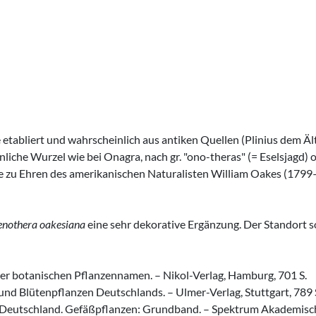
 etabliert und wahrscheinlich aus antiken Quellen (Plinius dem
nliche Wurzel wie bei Onagra, nach gr. "ono-theras" (= Eselsjagd) 
zu Ehren des amerikanischen Naturalisten William Oakes (1799–184
nothera oakesiana
eine sehr dekorative Ergänzung. Der Standort so
r botanischen Pflanzennamen. – Nikol-Verlag, Hamburg, 701 S.
- und Blütenpflanzen Deutschlands. – Ulmer-Verlag, Stuttgart, 789 
on Deutschland. Gefäßpflanzen: Grundband. – Spektrum Akademische