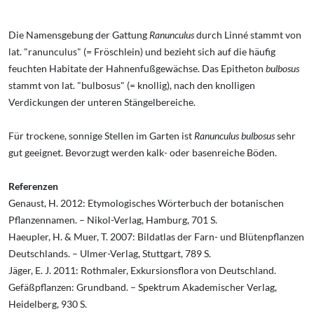
Die Namensgebung der Gattung
Ranunculus
durch Linné stammt von
lat. "ranunculus" (= Fröschlein) und bezieht sich auf die häufig
feuchten Habitate der Hahnenfußgewächse. Das Epitheton
bulbosus
stammt von lat. "bulbosus" (= knollig), nach den knolligen
Verdickungen der unteren Stängelbereiche.
Für trockene, sonnige Stellen im Garten ist
Ranunculus bulbosus
sehr
gut geeignet. Bevorzugt werden kalk- oder basenreiche Böden.
Referenzen
Genaust, H. 2012: Etymologisches Wörterbuch der botanischen
Pflanzennamen. – Nikol-Verlag, Hamburg, 701 S.
Haeupler, H. & Muer, T. 2007: Bildatlas der Farn- und Blütenpflanzen
Deutschlands. – Ulmer-Verlag, Stuttgart, 789 S.
Jäger, E. J. 2011: Rothmaler, Exkursionsflora von Deutschland.
Gefäßpflanzen: Grundband. – Spektrum Akademischer Verlag,
Heidelberg, 930 S.