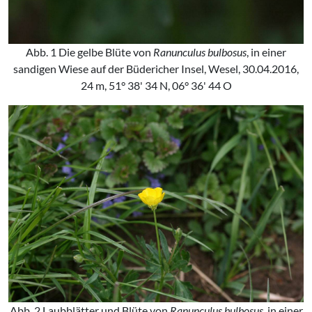
Abb. 1 Die gelbe Blüte von
Ranunculus bulbosus
, in einer
sandigen Wiese auf der Büdericher Insel, Wesel, 30.04.2016,
24 m, 51° 38' 34 N, 06° 36' 44 O
Abb. 2 Laubblätter und Blüte von
Ranunculus bulbosus
, in einer